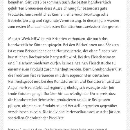
bemühen. Seit 2015 bekommen auch die besten handwerklich
geführten Brauereien diese Auszeichnung für besonders gute
Produkte, handwerkliches Können, eine verantwortungsvolle
Betriebsführung und regionale Verankerung. In diesem Jahr wurden
zum ersten Mal auch die besten Konditorhandwerksbetriebe geehrt.
Meister.Werk.NRW ist mit Kriterien verbunden, die auch das
handwerkliche Können spiegeln: Bei den Bäckerinnen und Bäckern
ist es zum Beispiel der eigene Natursauerteig, der ohne Einsatz von
künstlichen Backmitteln hergestellt wird. Bei den Fleischerinnen
und Fleischern wiederum dürfen keine einzelnen Fleischstücke zu
einem neuen Produkt zusammenfügt werden. Beim Brauhandwerk ist
die Tradition fest verbunden mit dem sogenannten deutschen
Reinheitsgebot und bei den Konditorinnen und Konditoren wird das
Augenmerk verstärkt auf regionale, ökologisch erzeugte oder fair
trade Zutaten gelegt. Darüber hinaus würdigt der Ehrenpreis, dass
die Handwerksbetriebe selbst produzieren und alte Rezepturen
pflegen, ohne neuen Produkten und Herstellungsweisen gegenüber
verschlossen zu sein. Die individuelle Herstellungsweise steht für den
speziellen Charakter der Produkte.
https://www.land.nrw/de/pressemitteilung/minister-remmel-