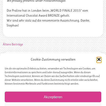
We proudly presents: unser Pistaziennougat.
Die Praline hat in London beim „WORLD FINALE 2015“ vom
International Chocolat Award BRONZE geholt.
Wir sind sehr stolz auf die renommierte Auszeichnung. Danke,
Stephan!
BEITRAGSNAVIGATION
Ältere Beiträge
Cookie-Zustimmung verwalten
Um dir ein optimales Erlebnis zu bieten, verwenden wir Technologien wie Cookies, um
Datenschutz
|
AGBs
|
Impressum
Geräteinformationen zu speichern und/oder darauf zuzugreifen. Wenn du diesen
Technologien zustimmst, können wir Daten wie das Surfverhalten oder eindeutige IDs auf
SCHLAGWÖRTER
dieser Website verarbeiten. Wenn du deine Zustimmung nicht erteilst oder zurückziehst,
können bestimmte Merkmale und Funktionen beeinträchtigt werden.
Backen
Backstube
Französische Patisserie
Gaumenfreuden
Genussvariationen
Hochzeitstorten
Geschmackskompositionen
Kuchen
kunst
köln
Akzeptieren
Macarons
Patisserie
Matthias Ludwigs
Patissier des Jahres