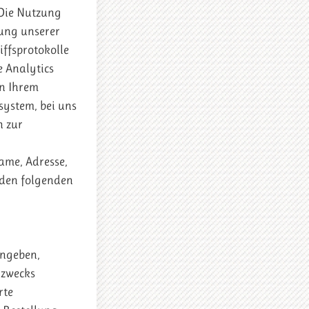
 Die Nutzung
zung unserer
ffsprotokolle
e Analytics
on Ihrem
system, bei uns
h zur
ame, Adresse,
 den folgenden
ingeben,
 zwecks
rte