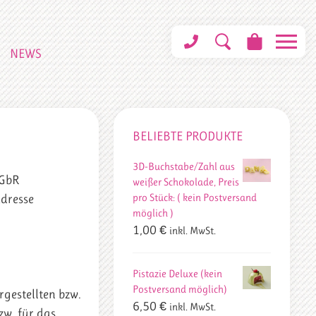
NEWS
BELIEBTE PRODUKTE
3D-Buchstabe/Zahl aus
 GbR
weißer Schokolade, Preis
pro Stück: ( kein Postversand
adresse
möglich )
1,00
€
inkl. MwSt.
Pistazie Deluxe (kein
Postversand möglich)
gestellten bzw.
6,50
€
inkl. MwSt.
w. für das