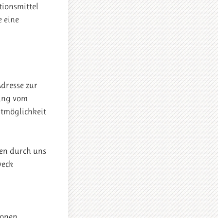
tionsmittel
e eine
Adresse zur
dung vom
ktmöglichkeit
ten durch uns
weck
ionen