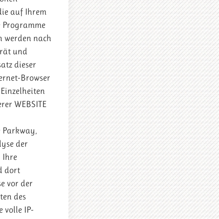
die auf Ihrem
ne Programme
en werden nach
erät und
atz dieser
ternet-Browser
 Einzelheiten
serer WEBSITE
e Parkway,
lyse der
 Ihre
d dort
e vor der
ten des
volle IP-