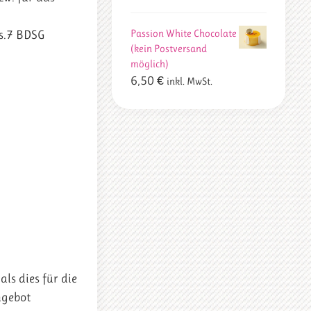
Passion White Chocolate
bs.7 BDSG
(kein Postversand
möglich)
6,50
€
inkl. MwSt.
ls dies für die
ngebot