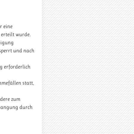
r eine
erteilt wurde.
ligung
sperrt und nach
g erforderlich
mefällen statt,
ndere zum
rlangung durch