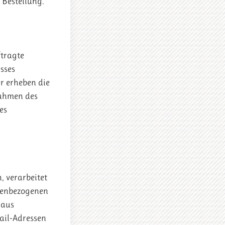
 Bestellung.
ftragte
sses
er erheben die
Rahmen des
es
 verarbeitet
onenbezogenen
raus
ail-Adressen