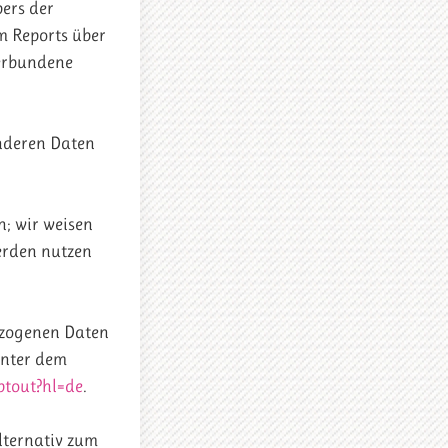
bers der
m Reports über
verbundene
anderen Daten
n; wir weisen
werden nutzen
ezogenen Daten
unter dem
ptout?hl=de
.
lternativ zum