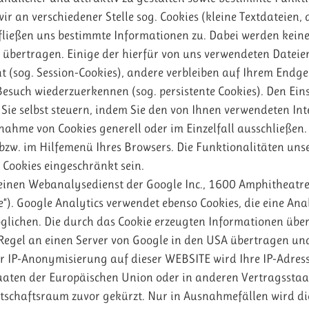
 an verschiedener Stelle sog. Cookies (kleine Textdateien, 
fließen uns bestimmte Informationen zu. Dabei werden kei
t übertragen. Einige der hierfür von uns verwendeten Datei
ht (sog. Session-Cookies), andere verbleiben auf Ihrem Endg
esuch wiederzuerkennen (sog. persistente Cookies). Den Eins
ie selbst steuern, indem Sie den von Ihnen verwendeten In
ahme von Cookies generell oder im Einzelfall ausschließen.
bzw. im Hilfemenü Ihres Browsers. Die Funktionalitäten un
Cookies eingeschränkt sein.
 einen Webanalysedienst der Google Inc., 1600 Amphitheatr
). Google Analytics verwendet ebenso Cookies, die eine Ana
lichen. Die durch das Cookie erzeugten Informationen über
egel an einen Server von Google in den USA übertragen un
der IP-Anonymisierung auf dieser WEBSITE wird Ihre IP-Adress
aaten der Europäischen Union oder in anderen Vertragsstaa
chaftsraum zuvor gekürzt. Nur in Ausnahmefällen wird die 