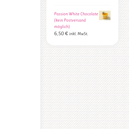
Passion White Chocolate
(kein Postversand
möglich)
6,50
€
inkl. MwSt.