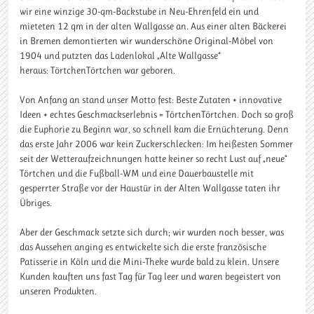
wir eine winzige 30-qm-Backstube in Neu-Ehrenfeld ein und
mieteten 12 qm in der alten Wallgasse an. Aus einer alten Bäckerei
in Bremen demontierten wir wunderschöne Original-Möbel von
1904 und putzten das Ladenlokal „Alte Wallgasse“
heraus: TörtchenTörtchen war geboren.
Von Anfang an stand unser Motto fest: Beste Zutaten + innovative
Ideen + echtes Geschmackserlebnis = TörtchenTörtchen. Doch so groß
die Euphorie zu Beginn war, so schnell kam die Ernüchterung. Denn
das erste Jahr 2006 war kein Zuckerschlecken: Im heißesten Sommer
seit der Wetteraufzeichnungen hatte keiner so recht Lust auf „neue“
Törtchen und die Fußball-WM und eine Dauerbaustelle mit
gesperrter Straße vor der Haustür in der Alten Wallgasse taten ihr
Übriges.
Aber der Geschmack setzte sich durch; wir wurden noch besser, was
das Aussehen anging es entwickelte sich die erste französische
Patisserie in Köln und die Mini-Theke wurde bald zu klein. Unsere
Kunden kauften uns fast Tag für Tag leer und waren begeistert von
unseren Produkten.