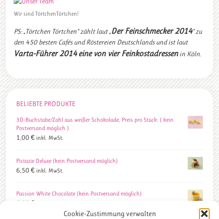
Wir sind TörtchenTörtchen!
Der Feinschmecker 2014
PS: „Törtchen Törtchen“ zählt laut „
“ zu
den 450 besten Cafés und Röstereien Deutschlands und ist laut
Varta-Führer 2014
eine von vier Feinkostadressen
in Köln.
BELIEBTE PRODUKTE
3D-Buchstabe/Zahl aus weißer Schokolade, Preis pro Stück: ( kein
Postversand möglich )
1,00
€
inkl. MwSt.
Pistazie Deluxe (kein Postversand möglich)
6,50
€
inkl. MwSt.
Passion White Chocolate (kein Postversand möglich)
6,50
€
inkl. MwSt.
Cookie-Zustimmung verwalten