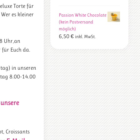
eluxe Torte für
 Wer es kleiner
Passion White Chocolate
(kein Postversand
möglich)
6,50
€
inkl. MwSt.
18 Uhr,an
 für Euch da.
rtag) in unseren
itag 8.00-14.00
unsere
h
t, Croissants