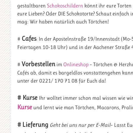
gestaltbaren
Schokoschildern
könnt ihr eure Torten 
eure Lieben? Oder DIE Schokotorte? Schaut einfach i
mag: Wir haben natürlich auch Törtchen!
Cafes
#
: In der Apostelnstraße 19/Innenstadt (Mo
Feiertagen 10-18 Uhr) und in der Aachener Straße 
Vorbestellen
#
im
Onlineshop
– Törtchen & Herzha
Cafés ab, damit es bargeldlos vonstattengehen kan
unter der 0221/ 170 71 08 für Euch da!
# Kurse
Ihr wolltet immer schon mal wissen wie wi
Kurse
und lernt wie man Törtchen, Macarons, Prali
#
Lieferung
Geht bei uns nur per E-Mail
– Lasst Eu