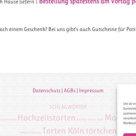
:
Bestellung spätestens am Vortag pe
h Hause liefern
nach einem Geschenk? Bei uns gibt’s auch Gutscheine für Pat
Datenschutz
|
AGBs
|
Impressum
Um dir ei
SCHLAGWÖRTER
Gerätein
zustimmst
Hochzeitstorten
Macaron
verarbei
positionen
Kuchen
kunst
köln
Merkmale
Torten Köln
törtchen
Torten Catering