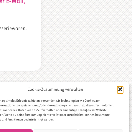
r E-Mail,
isseriewaren,
Cookie-Zustimmung verwalten
n optimales Erlebnis zu bieten, verwenden wir Technologien wie Cookies, um
formationen zu speichern und/oder darauf zuzugreifen. Wenn du diesen Technologien
, können wir Daten wie das Surfverhalten oder eindeutige IDs auf dieser Website
s
Patisserie
ten. Wenn du deine Zustimmung nicht erteilst oder zurückziehst, können bestimmte
Matthias Ludwigs
Patissier des Jahres
Pralinen
Savoir Vivre
süßes
 und Funktionen beeinträchtigt werden.