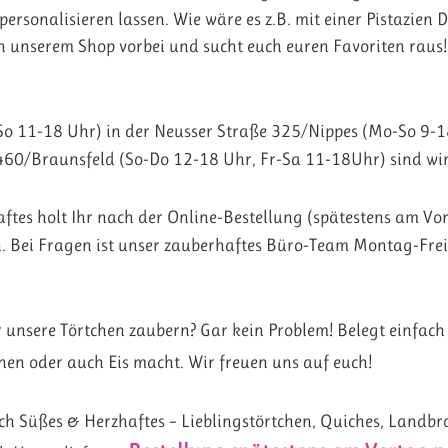
personalisieren lassen. Wie wäre es z.B. mit einer Pistazien D
n unserem Shop vorbei und sucht euch euren Favoriten raus!
-So 11-18 Uhr) in der Neusser Straße 325/Nippes (Mo-So 9-
460/Braunsfeld (So-Do 12-18 Uhr, Fr-Sa 11-18Uhr) sind wir
ftes holt Ihr nach der Online-Bestellung (spätestens am Vo
n. Bei Fragen ist unser zauberhaftes Büro-Team Montag-Fre
r unsere Törtchen zaubern? Gar kein Problem! Belegt einfac
nen oder auch Eis macht. Wir freuen uns auf euch!
ch Süßes & Herzhaftes – Lieblingstörtchen, Quiches, Landbro