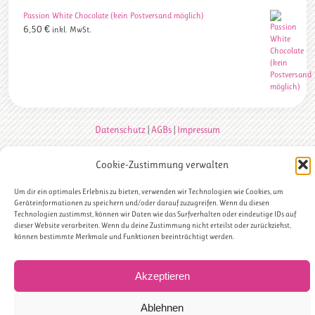
Passion White Chocolate (kein Postversand möglich)
6,50
€
inkl. MwSt.
Datenschutz
|
AGBs
|
Impressum
SCHLAGWÖRTER
Cookie-Zustimmung verwalten
Backen
Backstube
Französische Patisserie
Gaumenfreuden
Genussvariationen
Hochzeitstorten
Um dir ein optimales Erlebnis zu bieten, verwenden wir Technologien wie Cookies, um
Geschmackskompositionen
Kuchen
kunst
köln
Geräteinformationen zu speichern und/oder darauf zuzugreifen. Wenn du diesen
Technologien zustimmst, können wir Daten wie das Surfverhalten oder eindeutige IDs auf
Macarons
Patisserie
dieser Website verarbeiten. Wenn du deine Zustimmung nicht erteilst oder zurückziehst,
Matthias Ludwigs
Patissier des Jahres
können bestimmte Merkmale und Funktionen beeinträchtigt werden.
Torten Köln
törtchen
Pralinen
Savoir Vivre
süßes
Torten Catering
Akzeptieren
Vertrag widerrufen
Ablehnen