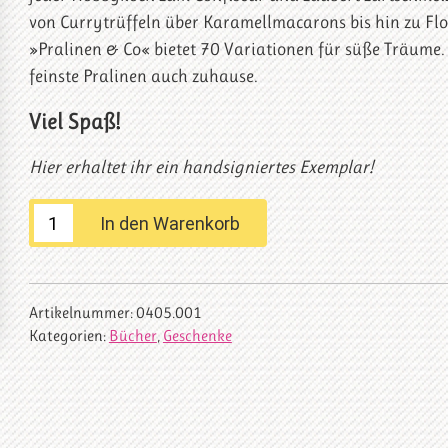
von Currytrüffeln über Karamellmacarons bis hin zu Flo
»Pralinen & Co« bietet 70 Variationen für süße Träume.
feinste Pralinen auch zuhause.
Viel Spaß!
Hier erhaltet ihr ein handsigniertes Exemplar!
Buch:
In den Warenkorb
Pralinen
&
Co.
Artikelnummer:
0405.001
Menge
Kategorien:
Bücher
,
Geschenke