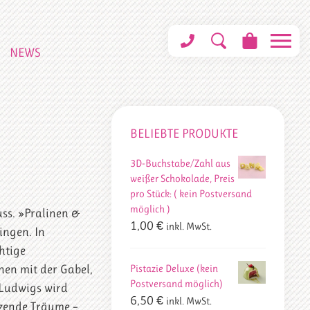
NEWS
BELIEBTE PRODUKTE
3D-Buchstabe/Zahl aus
weißer Schokolade, Preis
pro Stück: ( kein Postversand
möglich )
ss. »Pralinen &
1,00
€
inkl. MwSt.
ingen. In
htige
Pistazie Deluxe (kein
nen mit der Gabel,
Postversand möglich)
 Ludwigs wird
6,50
€
inkl. MwSt.
lzende Träume –