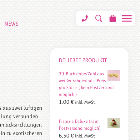
NEWS
BELIEBTE PRODUKTE
3D-Buchstabe/Zahl aus
weißer Schokolade, Preis
pro Stück: ( kein Postversand
möglich )
1,00
€
inkl. MwSt.
s aus zwei luftigen
üllung verbunden
Pistazie Deluxe (kein
schmacksrichtungen
Postversand möglich)
hin zu exotischeren
6,50
€
inkl. MwSt.