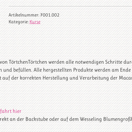
(Köln,
28.08.26)
Artikelnummer:
7001.002
Menge
Kategorie:
Kurse
 von TörtchenTörtchen werden alle notwendigen Schritte dur
 und befüllen. Alle hergestellten Produkte werden am Ende 
t auf der korrekten Herstellung und Verarbeitung der Maca
fahrt hier
 direkt an der Backstube oder auf dem Wesseling Blumengroß