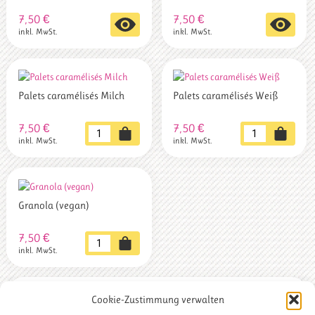
7,50
€
7,50
€
inkl. MwSt.
inkl. MwSt.
Palets caramélisés Milch
Palets caramélisés Weiß
7,50
€
7,50
€
Palets
Palets
inkl. MwSt.
inkl. MwSt.
caramélisés
caramélisés
Milch
Weiß
Menge
Menge
Granola (vegan)
7,50
€
Granola
inkl. MwSt.
(vegan)
Menge
Cookie-Zustimmung verwalten