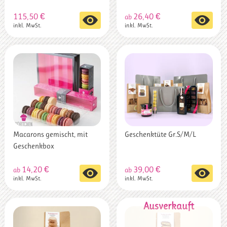
115,50
€
26,40
€
Dieses
Dieses
ab
inkl. MwSt.
inkl. MwSt.
Produkt
Produkt
weist
weist
mehrere
mehrere
Varianten
Varianten
auf.
auf.
Die
Die
Optionen
Optionen
können
können
auf
auf
der
der
Produktseite
Produktseite
Macarons gemischt, mit
Geschenktüte Gr.S/M/L
gewählt
gewählt
Geschenkbox
werden
werden
14,20
€
39,00
€
Dieses
Dieses
ab
ab
inkl. MwSt.
inkl. MwSt.
Produkt
Produkt
weist
weist
mehrere
mehrere
Varianten
Varianten
auf.
auf.