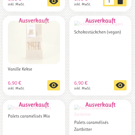
inkl. MwSt.
inkl. MwSt.
³
Menge
Schokostückchen (vegan)
Vanille Kekse
6,90
€
6,90
€
inkl. MwSt.
inkl. MwSt.
Palets caramélisés Mix
Palets caramélisés
Zartbitter