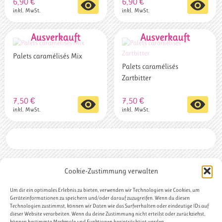
6,90
€
6,90
€
inkl. MwSt.
inkl. MwSt.
Palets caramélisés Mix
Palets caramélisés
Zartbitter
7,50
€
7,50
€
inkl. MwSt.
inkl. MwSt.
←
1
2
3
4
5
→
Cookie-Zustimmung verwalten
Um dir ein optimales Erlebnis zu bieten, verwenden wir Technologien wie Cookies, um
Datenschutz
|
AGBs
|
Impressum
Geräteinformationen zu speichern und/oder darauf zuzugreifen. Wenn du diesen
Technologien zustimmst, können wir Daten wie das Surfverhalten oder eindeutige IDs auf
SCHLAGWÖRTER
dieser Website verarbeiten. Wenn du deine Zustimmung nicht erteilst oder zurückziehst,
können bestimmte Merkmale und Funktionen beeinträchtigt werden.