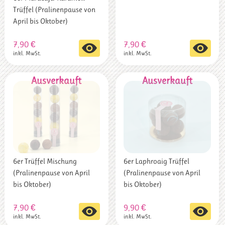
gewählt
Trüffel (Pralinenpause von
werden
April bis Oktober)
7,90
€
7,90
€
inkl. MwSt.
inkl. MwSt.
6er Trüffel Mischung
6er Laphroaig Trüffel
(Pralinenpause von April
(Pralinenpause von April
bis Oktober)
bis Oktober)
7,90
€
9,90
€
inkl. MwSt.
inkl. MwSt.