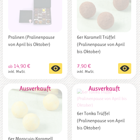
Menge
Menge
Pralinen (Pralinenpause
6er Karamell Trüffel
von April bis Oktober)
(Pralinenpause von April
bis Oktober)
14,90
€
7,90
€
Dieses
ab
inkl. MwSt.
inkl. MwSt.
Produkt
weist
mehrere
Varianten
auf.
Die
Optionen
6er Tonka Trüffel
können
(Pralinenpause von April
auf
bis Oktober)
der
Produktseite
6er Maracuja-Karamell