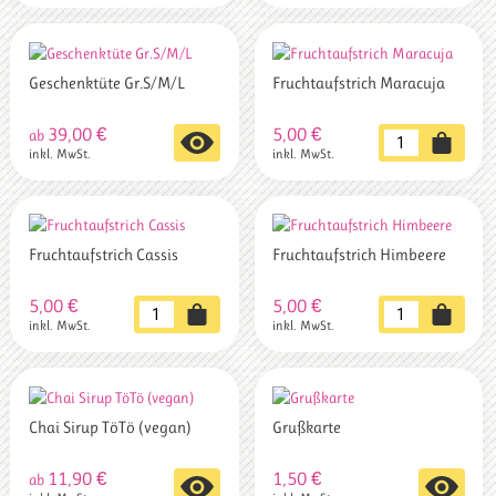
Geschenktüte Gr.S/M/L
Fruchtaufstrich Maracuja
39,00
€
5,00
€
Dieses
Fruchtaufstrich
ab
inkl. MwSt.
inkl. MwSt.
Produkt
Maracuja
weist
Menge
mehrere
Varianten
auf.
Fruchtaufstrich Cassis
Fruchtaufstrich Himbeere
Die
Optionen
5,00
€
5,00
€
Fruchtaufstrich
Fruchtaufstrich
können
inkl. MwSt.
inkl. MwSt.
Cassis
Himbeere
auf
Menge
Menge
der
Produktseite
gewählt
Chai Sirup TöTö (vegan)
Grußkarte
werden
11,90
€
1,50
€
Dieses
Dieses
ab