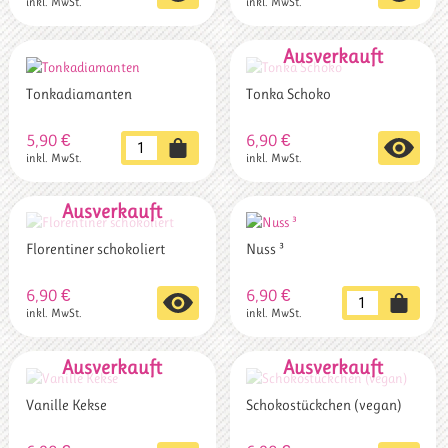
inkl. MwSt.
inkl. MwSt.
Produkt
Produkt
weist
weist
mehrere
mehrere
Varianten
Varianten
auf.
auf.
Tonkadiamanten
Tonka Schoko
Die
Die
Optionen
Optionen
5,90
€
6,90
€
Tonkadiamanten
können
können
inkl. MwSt.
inkl. MwSt.
Menge
auf
auf
der
der
Produktseite
Produktseite
gewählt
gewählt
Florentiner schokoliert
Nuss ³
werden
werden
6,90
€
6,90
€
Nuss
inkl. MwSt.
inkl. MwSt.
³
Menge
Vanille Kekse
Schokostückchen (vegan)