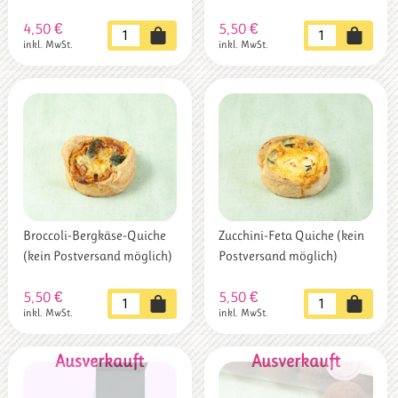
4,50
€
5,50
€
Unser
Tomate-
inkl. MwSt.
inkl. MwSt.
Landbrot
Mozzarella-
(kein
Quiche
Postversand
(kein
möglich)
Postversand
Menge
möglich)
Menge
Broccoli-Bergkäse-Quiche
Zucchini-Feta Quiche (kein
(kein Postversand möglich)
Postversand möglich)
5,50
€
5,50
€
Broccoli-
Zucchini-
inkl. MwSt.
inkl. MwSt.
Bergkäse-
Feta
Quiche
Quiche
(kein
(kein
Postversand
Postversand
möglich)
möglich)